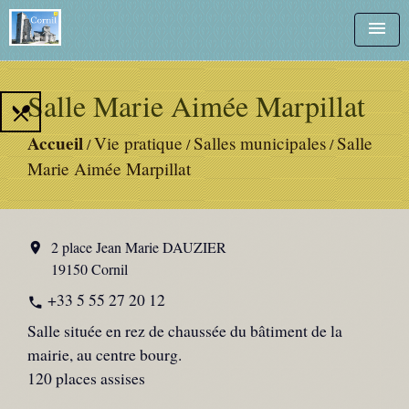
menu
Salle Marie Aimée Marpillat
local_dining
Accueil
Vie pratique
Salles municipales
Salle
/
/
/
Marie Aimée Marpillat
2 place Jean Marie DAUZIER
location_on
19150 Cornil
+33 5 55 27 20 12
phone
Salle située en rez de chaussée du bâtiment de la
mairie, au centre bourg.
120 places assises