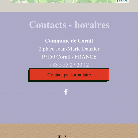
Leaflet
Contacts - horaires
Commune de Cornil
2 place Jean-Marie Dauzier
19150 Cornil - FRANCE
+33 5 55 27 20 12
Contact par formulaire