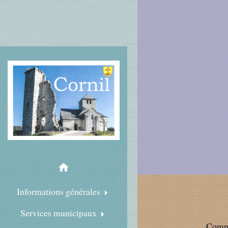
home
Informations générales
Services municipaux
Commu