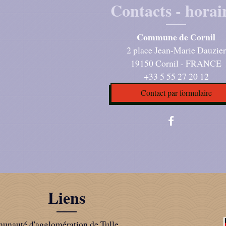
Contacts - horai
Commune de Cornil
2 place Jean-Marie Dauzier
19150 Cornil - FRANCE
+33 5 55 27 20 12
Contact par formulaire
Liens
nauté d'agglomération de Tulle