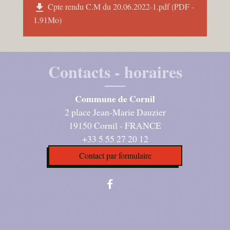
Cpte rendu C.M du 20.06.2022-1.pdf (PDF -
file_download
1.91Mo)
Contacts - horaires
Commune de Cornil
2 place Jean-Marie Dauzier
19150 Cornil - FRANCE
+33 5 55 27 20 12
Contact par formulaire