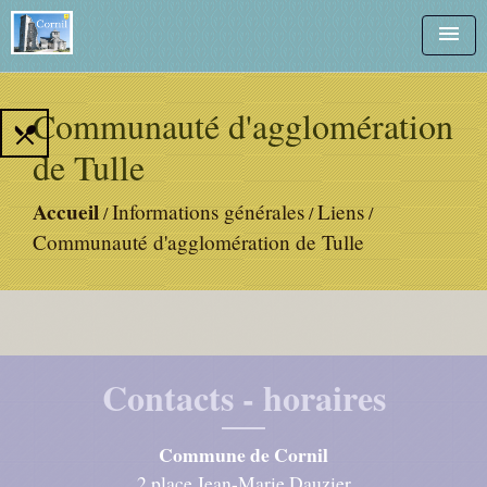
menu
Communauté d'agglomération
local_dining
de Tulle
Accueil
Informations générales
Liens
/
/
/
Communauté d'agglomération de Tulle
Contacts - horaires
Commune de Cornil
2 place Jean-Marie Dauzier