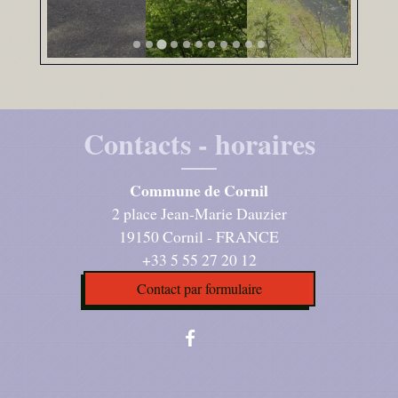
Contacts - horaires
Commune de Cornil
2 place Jean-Marie Dauzier
19150 Cornil - FRANCE
+33 5 55 27 20 12
Contact par formulaire