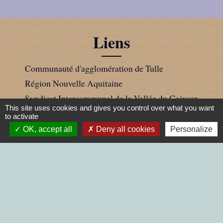
Liens
Communauté d'agglomération de Tulle
Région Nouvelle Aquitaine
Syndicat Intercommunal de la Vallée du Coiroux
This site uses cookies and gives you control over what you want
Préfecture de la Corrèze
to activate
Conseil départemental de la Corrèze
OK, accept all
Deny all cookies
Personalize
Jumelage
FLACHSLANDEN - ALLEMAGNE
Mentions légales
-
Politique de confidentialité
-