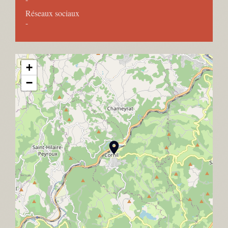
Réseaux sociaux
-
+
−
location_on