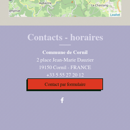
Leaflet
Contacts - horaires
Commune de Cornil
2 place Jean-Marie Dauzier
19150 Cornil - FRANCE
+33 5 55 27 20 12
Contact par formulaire