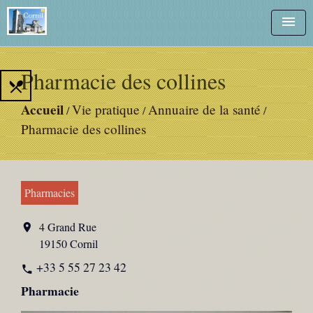
menu
Pharmacie des collines
local_dining
Accueil
Vie pratique
Annuaire de la santé
/
/
/
Pharmacie des collines
Pharmacies
4 Grand Rue
location_on
19150 Cornil
+33 5 55 27 23 42
phone
Pharmacie