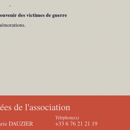
-
ouvenir des victimes de guerre
émorations.
es de l'association
Téléphone(s)
Marie DAUZIER
+33 6 76 21 21 19