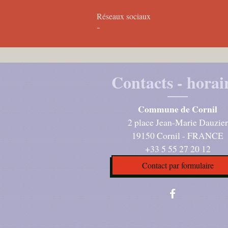
Réseaux sociaux
-
Contacts - horai
Commune de Cornil
2 place Jean-Marie Dauzier
19150 Cornil - FRANCE
+33 5 55 27 20 12
Contact par formulaire