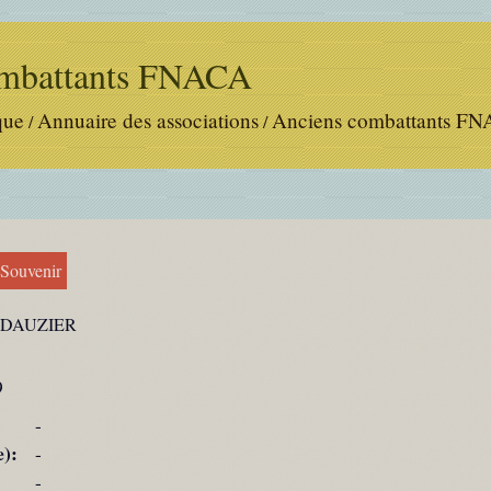
ombattants FNACA
que
Annuaire des associations
Anciens combattants F
/
/
 Souvenir
ie DAUZIER
9
-
e):
-
-