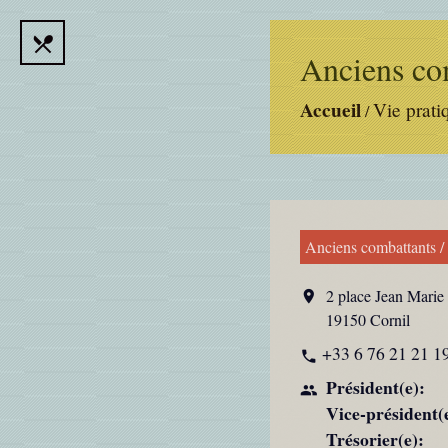
local_dining
Anciens c
Accueil
Vie prati
/
Anciens combattants /
2 place Jean Mar
location_on
19150 Cornil
+33 6 76 21 21 1
phone
Président(e):
people
Vice-président(
Trésorier(e):