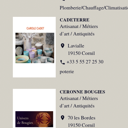
Plomberie/Chauffage/Climatisat
CADETERRE
Artisanat / Métiers
d’art / Antiquités
Lavialle
location_on
19150 Cornil
+33 5 55 27 25 30
phone
poterie
CERONNE BOUGIES
Artisanat / Métiers
d’art / Antiquités
70 les Bordes
location_on
19150 Cornil