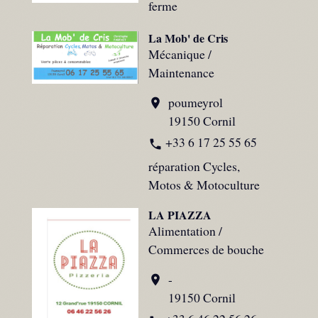
ferme
La Mob' de Cris
Mécanique /
Maintenance
poumeyrol
location_on
19150 Cornil
+33 6 17 25 55 65
phone
réparation Cycles,
Motos & Motoculture
LA PIAZZA
Alimentation /
Commerces de bouche
-
location_on
19150 Cornil