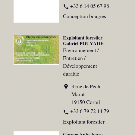
+33 6 14 05 67 98
phone
Conception bougies
Exploitant forestier
Gabriel POUYADE
Environnement /
Entretien /
Développement
durable
3 rue de Pech
location_on
Marut
19150 Cornil
+33 6 79 72 14 79
phone
Exploitant forestier
Garage Auto Jouve