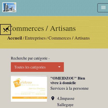
menu
Commerces / Artisans
local_dining
Accueil
Entreprises
Commerces / Artisans
/
/
Recherche par catégorie -
Toutes les catégories
"OMEIDZOU" Bien
vivre à domicile
Services à la personne
4,Impasse
location_on
Sallegaye