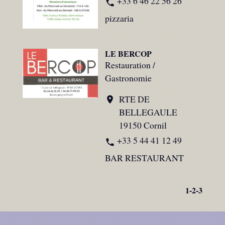
+33 6 46 22 56 26
phone
pizzaria
LE BERCOP
Restauration /
Gastronomie
RTE DE
location_on
BELLEGAULE
19150 Cornil
+33 5 44 41 12 49
phone
BAR RESTAURANT
1
-2
-3