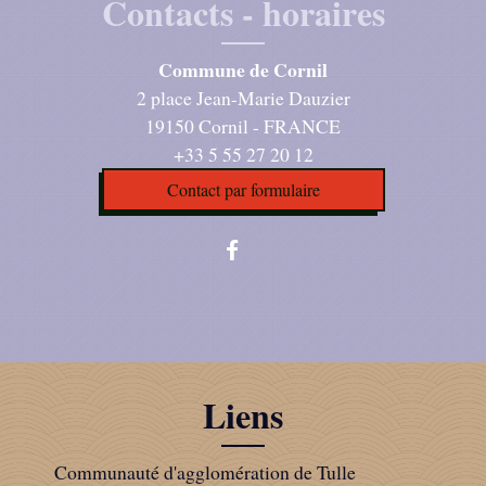
Contacts - horaires
Commune de Cornil
2 place Jean-Marie Dauzier
19150 Cornil - FRANCE
+33 5 55 27 20 12
Contact par formulaire
Liens
Communauté d'agglomération de Tulle