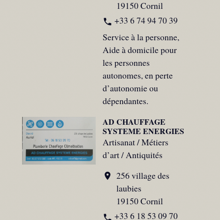
19150 Cornil
+33 6 74 94 70 39
phone
Service à la personne,
Aide à domicile pour
les personnes
autonomes, en perte
d’autonomie ou
dépendantes.
AD CHAUFFAGE
SYSTEME ENERGIES
Artisanat / Métiers
d’art / Antiquités
256 village des
location_on
laubies
19150 Cornil
+33 6 18 53 09 70
phone