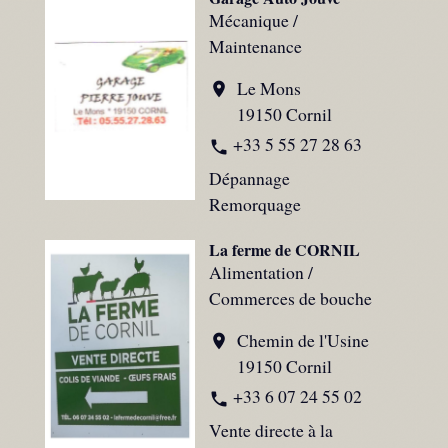
Mécanique /
Maintenance
Le Mons
location_on
19150 Cornil
+33 5 55 27 28 63
phone
Dépannage
Remorquage
La ferme de CORNIL
Alimentation /
Commerces de bouche
Chemin de l'Usine
location_on
19150 Cornil
+33 6 07 24 55 02
phone
Vente directe à la